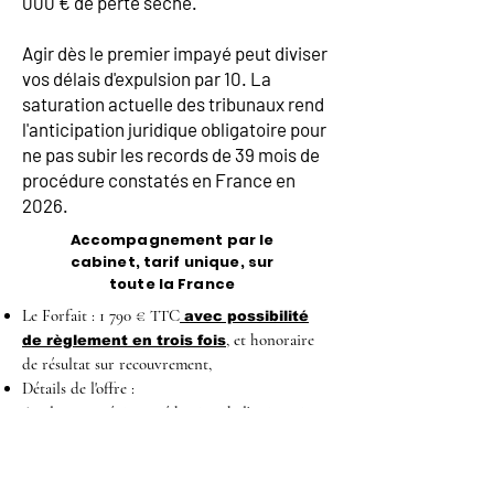
000 € de perte sèche.
Agir dès le premier impayé peut diviser
vos délais d'expulsion par 10. La
saturation actuelle des tribunaux rend
l'anticipation juridique obligatoire pour
ne pas subir les records de 39 mois de
procédure constatés en France en
2026.
Accompagnement par le
cabinet, tarif unique, sur
toute la France
Le Forfait : 1 790 € TTC
avec possibilité
, et honoraire
de règlement en trois fois
de résultat sur recouvrement,
Détails de l'offre :
Analyse stratégique, rédaction de l'assignation,
et d'un jeu de conclusions maximum.
Représentation à l'audience de plaidoirie (1
audience incluse).