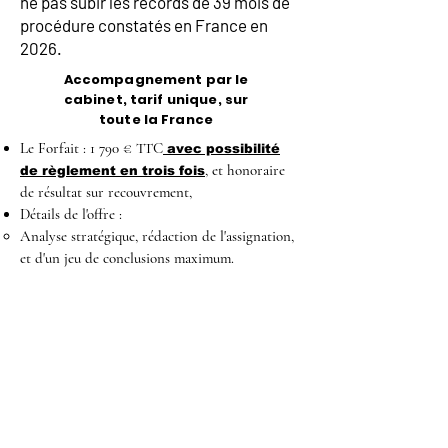
ne pas subir les records de 39 mois de
procédure constatés en France en
2026.
Accompagnement par le
cabinet, tarif unique, sur
toute la France
Le Forfait : 1 790 € TTC
avec possibilité
, et honoraire
de règlement en trois fois
de résultat sur recouvrement,
Détails de l'offre :
Analyse stratégique, rédaction de l'assignation,
et d'un jeu de conclusions maximum.
Représentation à l'audience de plaidoirie (1
audience incluse).
Suivi, y compris pour l'exécution de la décision.
Hors frais d'huissier (signification du
commandement de payer, de l'assignation, de la
décision et frais d'exécution).
Audience supplémentaire : 220 € TTC, jeu de
conclusion supplémentaire au résultat sur le