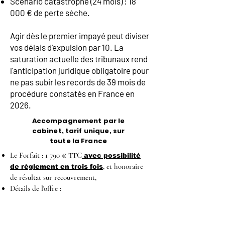
Scénario catastrophe (24 mois) : 18
000 € de perte sèche.
Agir dès le premier impayé peut diviser
vos délais d'expulsion par 10. La
saturation actuelle des tribunaux rend
l'anticipation juridique obligatoire pour
ne pas subir les records de 39 mois de
procédure constatés en France en
2026.
Accompagnement par le
cabinet, tarif unique, sur
toute la France
Le Forfait : 1 790 € TTC
avec possibilité
, et honoraire
de règlement en trois fois
de résultat sur recouvrement,
Détails de l'offre :
Analyse stratégique, rédaction de l'assignation,
et d'un jeu de conclusions maximum.
Représentation à l'audience de plaidoirie (1