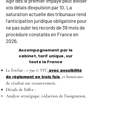
Agir dès le premier impayé peut diviser
vos délais d'expulsion par 10. La
saturation actuelle des tribunaux rend
l'anticipation juridique obligatoire pour
ne pas subir les records de 39 mois de
procédure constatés en France en
2026.
Accompagnement par le
cabinet, tarif unique, sur
toute la France
Le Forfait : 1 790 € TTC
avec possibilité
, et honoraire
de règlement en trois fois
de résultat sur recouvrement,
Détails de l'offre :
Analyse stratégique, rédaction de l'assignation,
et d'un jeu de conclusions maximum.
Représentation à l'audience de plaidoirie (1
audience incluse).
Suivi, y compris pour l'exécution de la décision.
Hors frais d'huissier (signification du