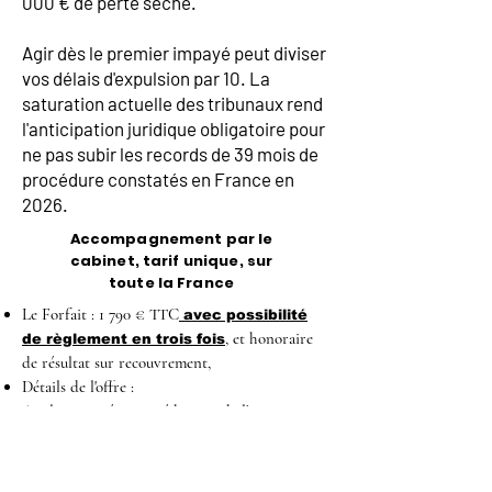
000 € de perte sèche.
Agir dès le premier impayé peut diviser
vos délais d'expulsion par 10. La
saturation actuelle des tribunaux rend
l'anticipation juridique obligatoire pour
ne pas subir les records de 39 mois de
procédure constatés en France en
2026.
Accompagnement par le
cabinet, tarif unique, sur
toute la France
Le Forfait : 1 790 € TTC
avec possibilité
, et honoraire
de règlement en trois fois
de résultat sur recouvrement,
Détails de l'offre :
Analyse stratégique, rédaction de l'assignation,
et d'un jeu de conclusions maximum.
Représentation à l'audience de plaidoirie (1
audience incluse).