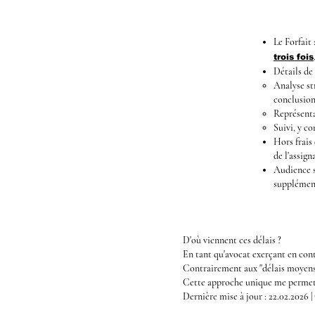
Le Forfait
trois fois
Détails de l
Analyse str
conclusio
Représenta
Suivi, y co
Hors frais
de l'assign
Audience s
supplément
D'où viennent ces délais ?
En tant qu'avocat exerçant en conte
Contrairement aux "délais moyens"
Cette approche unique me permet d
Dernière mise à jour : 22.02.2026 |