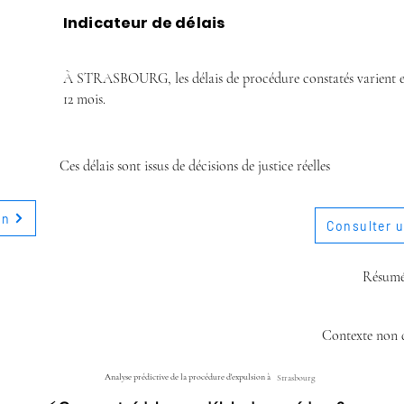
Indicateur de délais
À STRASBOURG, les délais de procédure constatés varient en
12 mois.
Ces délais sont issus de décisions de justice réelles
on
Consulter u
Résum
Contexte non 
Analyse prédictive de la procédure d'expulsion à
Strasbourg