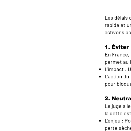
Les délais 
rapide et u
activons po
1. Éviter
En France, 
permet au l
L'impact : 
L'action du
pour bloque
2. Neutra
Le juge a l
la dette es
L'enjeu : P
perte sèch