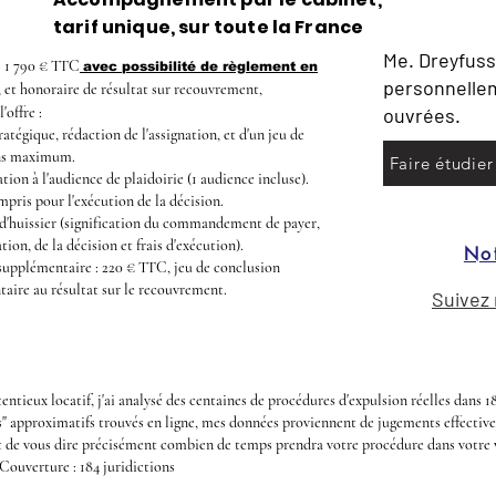
tarif unique, sur toute la France
Me. Dreyfuss
 : 1 790 € TTC
avec possibilité de règlement en
personnelle
, et honoraire de résultat sur recouvrement,
'offre :
ouvrées.
atégique, rédaction de l'assignation, et d'un jeu de
ns maximum.
Faire étudier
tion à l'audience de plaidoirie (1 audience incluse).
mpris pour l'exécution de la décision.
 d'huissier (signification du commandement de payer,
ation, de la décision et frais d'exécution).
Not
upplémentaire : 220 € TTC, jeu de conclusion
aire au résultat sur le recouvrement.
Suivez
ntieux locatif, j'ai analysé des centaines de procédures d'expulsion réelles dans 18
 approximatifs trouvés en ligne, mes données proviennent de jugements effective
e vous dire précisément combien de temps prendra votre procédure dans votre vi
 Couverture : 184 juridictions